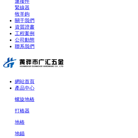
連接件
緊線器
牧羊鉤
關于我們
資質證書
工程案例
公司動態
聯系我們
網站首頁
產品中心
螺旋地樁
打樁器
地樁
地錨