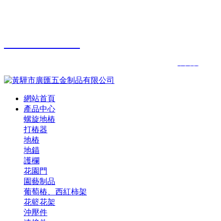
您好，歡迎來到黃驊市廣匯五金制品有限公司官方網站！ 咨
詢熱線：
15100768522
13731736758 17695995
中文版
|
EN
網站首頁
產品中心
螺旋地樁
打樁器
地樁
地錨
護欄
花園門
園藝制品
葡萄樁、西紅柿架
花籃花架
沖壓件