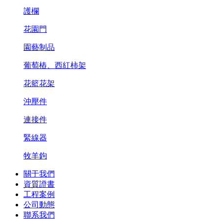
護欄
花園門
園藝制品
葡萄樁、西紅柿架
花籃花架
沖壓件
連接件
緊線器
牧羊鉤
關于我們
資質證書
工程案例
公司動態
聯系我們