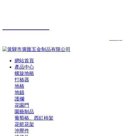
您好，歡迎來到黃驊市廣匯五金制品有限公司官方網站！ 咨
詢熱線：
15100768522
13731736758 17695995
中文版
|
EN
網站首頁
產品中心
螺旋地樁
打樁器
地樁
地錨
護欄
花園門
園藝制品
葡萄樁、西紅柿架
花籃花架
沖壓件